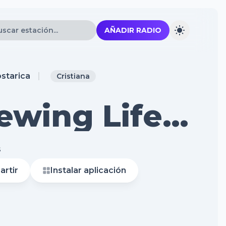
AÑADIR RADIO
starica
Cristiana
ewing Life
work
s
rtir
Instalar aplicación