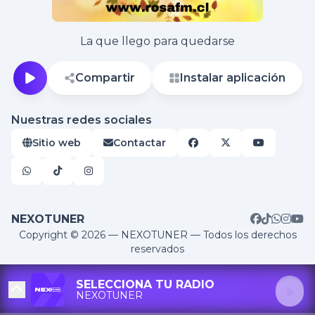
La que llego para quedarse
Compartir
Instalar aplicación
Nuestras redes sociales
Sitio web
Contactar
NEXOTUNER
RADIOS DESTACADAS
Copyright © 2026 — NEXOTUNER — Todos los derechos
reservados
SELECCIONA TU RADIO
NEXOTUNER